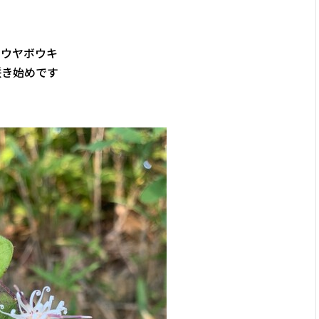
コウヤボウキ
咲き始めです