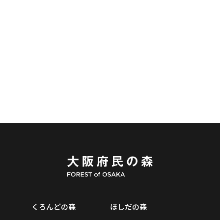
むろいけの森案内所
072-879-6362
TEL
9:00～17:00
定休日：火曜日（祝日の場合は営業）・年末年始 12/29～1/3
MAIL FORM
くろんどの森
ほしだの森