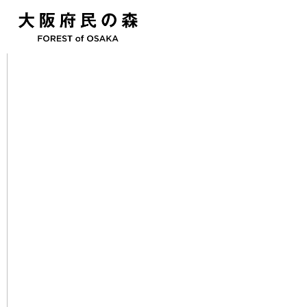
園地スタッフブログ
むろいけの森
2024.04.26
【イベント案内】ビカクシダ作り