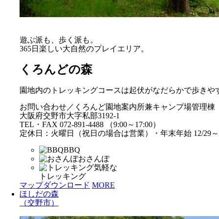
遊ぶ派も、歩く派も。
365日楽しい大自然のプレイエリア。
くろんどの森
園地内のトレッキングコースは起伏がなだらかで歩きや
お問い合わせ／くろんど園地案内所兼キャンプ場管理棟
大阪府交野市大字私部3192-1
TEL・FAX 072-891-4488 （9:00～17:00）
定休日：火曜日（祝日の場合は営業）・年末年始 12/29～1
BBQ
おさんぽ
気軽な
トレッキング
マップダウンロード
MORE
ほしだの森
（交野市）