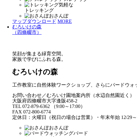
気軽な
トレッキング
おさんぽ
マップダウンロード
MORE
むろいけの森
（四條畷市）
笑顔が集まる緑育空間。
家族で学びにふれる森。
むろいけの森
工作教室に自然体験ワークショップ、さらにバードウォ
お問い合わせ／むろいけ園地案内所（水辺自然園近く）
大阪府四條畷市大字逢阪458-2
TEL 072-879-6362 （9:00～17:00）
FAX 072-800-6774
定休日：火曜日（祝日の場合は営業）・年末年始 12/29～1
おさんぽ
バード