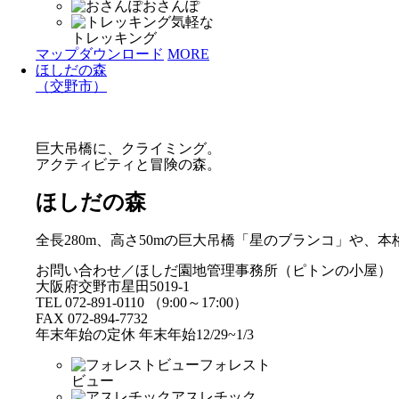
おさんぽ
気軽な
トレッキング
マップダウンロード
MORE
ほしだの森
（交野市）
巨大吊橋に、クライミング。
アクティビティと冒険の森。
ほしだの森
全長280m、高さ50mの巨大吊橋「星のブランコ」や
お問い合わせ／ほしだ園地管理事務所（ピトンの小屋）
大阪府交野市星田5019-1
TEL 072-891-0110 （9:00～17:00）
FAX 072-894-7732
年末年始の定休 年末年始12/29~1/3
フォレスト
ビュー
アスレチック