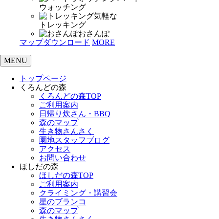
ウォッチング
気軽な
トレッキング
おさんぽ
マップダウンロード
MORE
MENU
トップページ
くろんどの森
くろんどの森TOP
ご利用案内
日帰り炊さん・BBQ
森のマップ
生き物さんさく
園地スタッフブログ
アクセス
お問い合わせ
ほしだの森
ほしだの森TOP
ご利用案内
クライミング・講習会
星のブランコ
森のマップ