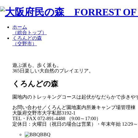
ホーム
（総合トップ）
くろんどの森
（交野市）
遊ぶ派も、歩く派も。
365日楽しい大自然のプレイエリア。
くろんどの森
園地内のトレッキングコースは起伏がなだらかで歩きや
お問い合わせ／くろんど園地案内所兼キャンプ場管理棟
大阪府交野市大字私部3192-1
TEL・FAX 072-891-4488 （9:00～17:00）
定休日：火曜日（祝日の場合は営業）・年末年始 12/29～1
BBQ