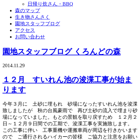
日帰り炊さん・BBQ
森のマップ
生き物さんさく
園地スタッフブログ
アクセス
お問い合わせ
園地スタッフブログ
くろんどの森
2014.11.29
１２月 すいれん池の浚渫工事が始ま
ります
今年３月に 土砂に埋もれ 砂場になったすいれん池を浚渫
致しましたが 秋の台風豪雨で 再び土砂の流入で埋まり砂
場になっていました。もとの景観を取り戻すため １２月２
日～１２月９日間での工期で、浚渫工事を実施致します。
この工事に伴い 工事重機や運搬車両が周辺を行きかいます
ので ご通行されるハイカーの皆様 ご協力と注意をお願い