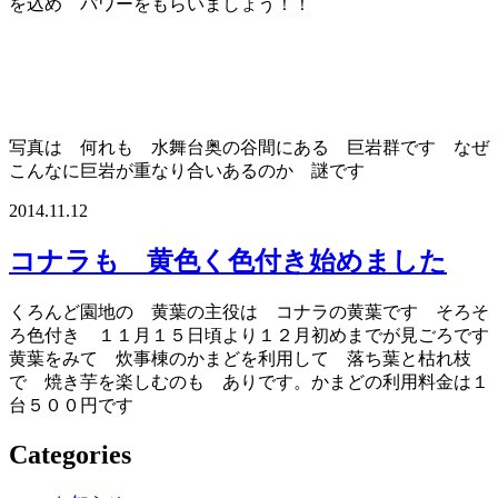
を込め パワーをもらいましょう！！
写真は 何れも 水舞台奥の谷間にある 巨岩群です なぜ
こんなに巨岩が重なり合いあるのか 謎です
2014.11.12
コナラも 黄色く色付き始めました
くろんど園地の 黄葉の主役は コナラの黄葉です そろそ
ろ色付き １１月１５日頃より１２月初めまでが見ごろです
黄葉をみて 炊事棟のかまどを利用して 落ち葉と枯れ枝
で 焼き芋を楽しむのも ありです。かまどの利用料金は１
台５００円です
Categories