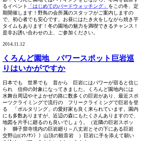
るイベント
「はじめてのバードウォッチング」
をこの冬、定
期開催します！野鳥の会所属のスタッフがご案内しますの
で、初心者でも安心です。お昼にはたき火をしながら焼き芋
タイムもあります！冬の園地の魅力を満喫できるチャンス！
是非お誘い合わせの上、ご参加ください。
2014.11.12
くろんど園地 パワースポット巨岩巡
りはいかがですか
日本でも 世界でも 昔から 巨岩にはパワーが宿ると信じ
られ 信仰の対象になってきました。くろんど園地内には
水舞台周辺やそよかぜの路に数多くの巨岩があり、最近スポ
ーツクライミングで流行の フリークライミングで巨岩を登
る 「ボルタリング」の愛好家も良く来られています。園内
にも多数ありますが、近辺の森にもたくさんありますので、
地図を片手に廻るのも良いでしょう。（近隣の巨岩スポッ
ト 獅子窟寺境内の巨岩廻り～八丈岩とその下にある巨岩
交野山((ｺｳﾉｻﾝ））山頂の観音岩 ）巨岩に手を添えて願い