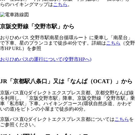
らのハイキングマップは
こちら
。
京阪交野線「交野市駅」から
おりひめバス 交野市駅南星台循環ルート に乗車し「南星台」
で下車、星のブランコまで徒歩40分です。詳細は
こちら
（交野
市HP URL）を参照
おりひめバスの運行について(交野市HPへ)
JR「京都駅八条口」又は「なんば（OCAT）」から
京阪バス直Qダイレクトエクスプレス京都、京都交野なんば線
を利用し、「京阪交野市駅」降車。京阪交野線「交野市駅」乗
車「私市駅」下車。ハイキングコース(環状自然歩道、かわぞ
いの道)をピトンの小屋まで徒歩約40分。
京阪バス直Qダイレクトエクスプレス京都については
こちら
を
ご参照ください。