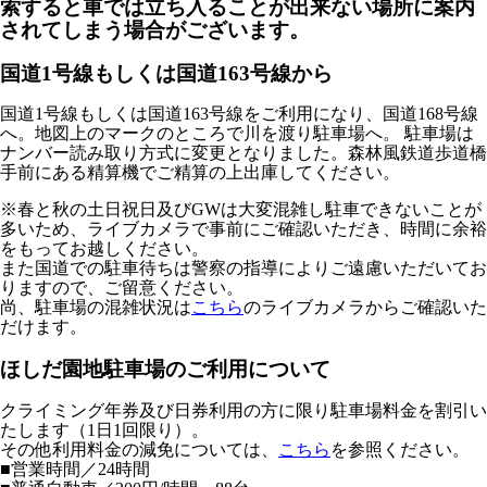
索すると車では立ち入ることが出来ない場所に案内
されてしまう場合がございます。
国道1号線もしくは国道163号線から
国道1号線もしくは国道163号線をご利用になり、国道168号線
へ。地図上のマークのところで川を渡り駐車場へ。 駐車場は
ナンバー読み取り方式に変更となりました。
森林風鉄道歩道橋
手前にある精算機でご精算の上出庫してください。
※春と秋の土日祝日及びGWは大変混雑し駐車できないことが
多いため、ライブカメラで事前にご確認いただき、時間に余裕
をもってお越しください。
また国道での駐車待ちは警察の指導によりご遠慮いただいてお
りますので、ご留意ください。
尚、駐車場の混雑状況は
こちら
のライブカメラからご確認いた
だけます。
ほしだ園地駐車場のご利用について
クライミング年券及び日券利用の方に限り駐車場料金を割引い
たします（1日1回限り）。
その他利用料金の減免については、
こちら
を参照ください。
■営業時間／24時間