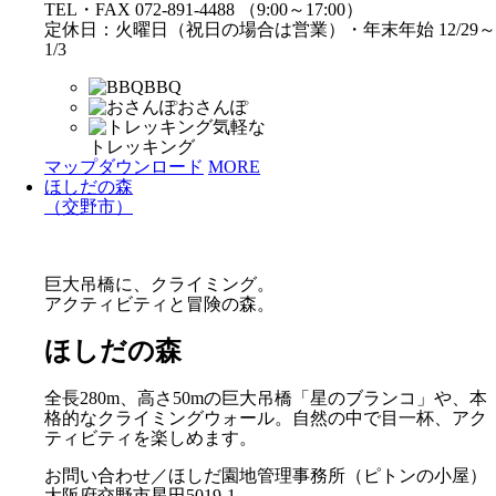
TEL・FAX 072-891-4488 （9:00～17:00）
定休日：火曜日（祝日の場合は営業）・年末年始 12/29～
1/3
BBQ
おさんぽ
気軽な
トレッキング
マップダウンロード
MORE
ほしだの森
（交野市）
巨大吊橋に、クライミング。
アクティビティと冒険の森。
ほしだの森
全長280m、高さ50mの巨大吊橋「星のブランコ」や、本
格的なクライミングウォール。自然の中で目一杯、アク
ティビティを楽しめます。
お問い合わせ／ほしだ園地管理事務所（ピトンの小屋）
大阪府交野市星田5019-1