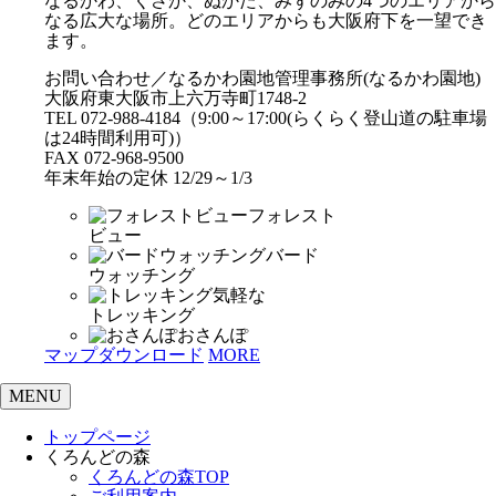
なるかわ、くさか、ぬかた、みずのみの4つのエリアから
なる広大な場所。どのエリアからも大阪府下を一望でき
ます。
お問い合わせ／なるかわ園地管理事務所(なるかわ園地)
大阪府東大阪市上六万寺町1748-2
TEL 072-988-4184（9:00～17:00(らくらく登山道の駐車場
は24時間利用可)）
FAX 072-968-9500
年末年始の定休 12/29～1/3
フォレスト
ビュー
バード
ウォッチング
気軽な
トレッキング
おさんぽ
マップダウンロード
MORE
MENU
トップページ
くろんどの森
くろんどの森TOP