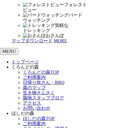
フォレスト
ビュー
バード
ウォッチング
気軽な
トレッキング
おさんぽ
マップダウンロード
MORE
MENU
トップページ
くろんどの森
くろんどの森TOP
ご利用案内
日帰り炊さん・BBQ
森のマップ
生き物さんさく
園地スタッフブログ
アクセス
お問い合わせ
ほしだの森
ほしだの森TOP
ご利用案内