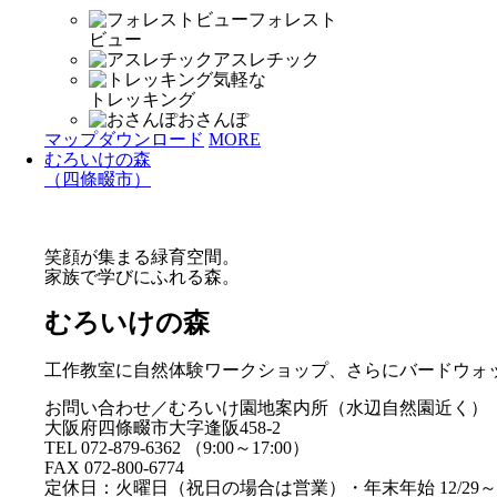
フォレスト
ビュー
アスレチック
気軽な
トレッキング
おさんぽ
マップダウンロード
MORE
むろいけの森
（四條畷市）
笑顔が集まる緑育空間。
家族で学びにふれる森。
むろいけの森
工作教室に自然体験ワークショップ、さらにバードウォ
お問い合わせ／むろいけ園地案内所（水辺自然園近く）
大阪府四條畷市大字逢阪458-2
TEL 072-879-6362 （9:00～17:00）
FAX 072-800-6774
定休日：火曜日（祝日の場合は営業）・年末年始 12/29～1