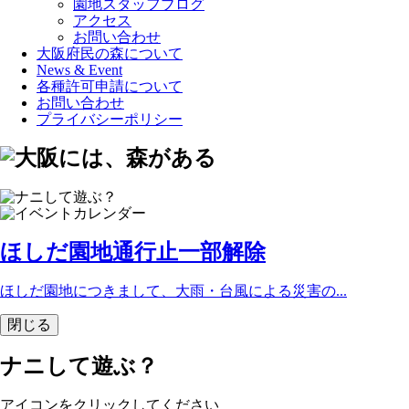
園地スタッフブログ
アクセス
お問い合わせ
大阪府民の森について
News & Event
各種許可申請について
お問い合わせ
プライバシーポリシー
ほしだ園地通行止一部解除
ほしだ園地につきまして、⼤⾬・台⾵による災害の...
閉じる
ナニして遊ぶ？
アイコンをクリックしてください