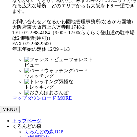
なるかわ、くさか、ぬかた、みずのみの4つのエリアから
なる広大な場所。どのエリアからも大阪府下を一望でき
ます。
お問い合わせ／なるかわ園地管理事務所(なるかわ園地)
大阪府東大阪市上六万寺町1748-2
TEL 072-988-4184（9:00～17:00(らくらく登山道の駐車場
は24時間利用可)）
FAX 072-968-9500
年末年始の定休 12/29～1/3
フォレスト
ビュー
バード
ウォッチング
気軽な
トレッキング
おさんぽ
マップダウンロード
MORE
MENU
トップページ
くろんどの森
くろんどの森TOP