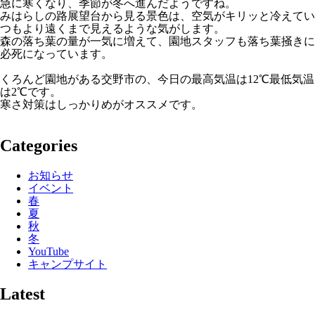
急に寒くなり、季節が冬へ進んだようですね。
みはらしの路展望台から見る景色は、空気がキリッと冷えてい
つもより遠くまで見えるような気がします。
森の落ち葉の量が一気に増えて、園地スタッフも落ち葉掻きに
必死になっています。
くろんど園地がある交野市の、今日の最高気温は12℃最低気温
は2℃です。
寒さ対策はしっかりめがオススメです。
Categories
お知らせ
イベント
春
夏
秋
冬
YouTube
キャンプサイト
Latest