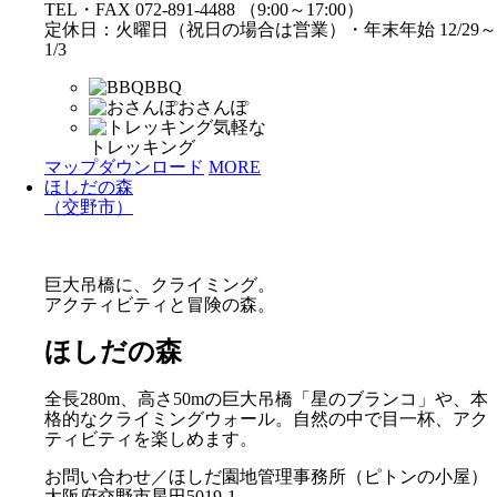
TEL・FAX 072-891-4488 （9:00～17:00）
定休日：火曜日（祝日の場合は営業）・年末年始 12/29～
1/3
BBQ
おさんぽ
気軽な
トレッキング
マップダウンロード
MORE
ほしだの森
（交野市）
巨大吊橋に、クライミング。
アクティビティと冒険の森。
ほしだの森
全長280m、高さ50mの巨大吊橋「星のブランコ」や、本
格的なクライミングウォール。自然の中で目一杯、アク
ティビティを楽しめます。
お問い合わせ／ほしだ園地管理事務所（ピトンの小屋）
大阪府交野市星田5019-1