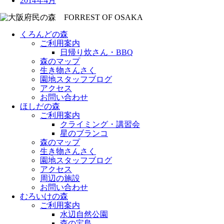
2014年4月
くろんどの森
ご利用案内
日帰り炊さん・BBQ
森のマップ
生き物さんさく
園地スタッフブログ
アクセス
お問い合わせ
ほしだの森
ご利用案内
クライミング・講習会
星のブランコ
森のマップ
生き物さんさく
園地スタッフブログ
アクセス
周辺の施設
お問い合わせ
むろいけの森
ご利用案内
水辺自然公園
森の宝島