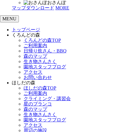
おさんぽ
マップダウンロード
MORE
MENU
トップページ
くろんどの森
くろんどの森TOP
ご利用案内
日帰り炊さん・BBQ
森のマップ
生き物さんさく
園地スタッフブログ
アクセス
お問い合わせ
ほしだの森
ほしだの森TOP
ご利用案内
クライミング・講習会
星のブランコ
森のマップ
生き物さんさく
園地スタッフブログ
アクセス
周辺の施設