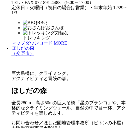
TEL・FAX 072-891-4488 （9:00～17:00）
定休日：火曜日（祝日の場合は営業）・年末年始 12/29～
1/3
BBQ
おさんぽ
気軽な
トレッキング
マップダウンロード
MORE
ほしだの森
（交野市）
巨大吊橋に、クライミング。
アクティビティと冒険の森。
ほしだの森
全長280m、高さ50mの巨大吊橋「星のブランコ」や、本
格的なクライミングウォール。自然の中で目一杯、アク
ティビティを楽しめます。
お問い合わせ／ほしだ園地管理事務所（ピトンの小屋）
大阪府交野市星田5019-1