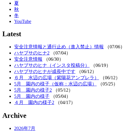
夏
秋
冬
YouTube
Latest
安全注意情報と通行止め（進入禁止）情報
（07/06）
ハヤブサのヒナ2
（07/04）
安全注意情報
（06/30）
ハヤブサのヒナ（インスタ投稿分）
（06/19）
ハヤブサのヒナが成長中です
（06/12）
６月 水辺の広場（紫陽花アンブレラ）
（06/12）
5月 園内の様子（仮称：水辺の広場）
（05/25）
5月 園内の様子2
（05/12）
5月 園内の様子
（05/04）
４月 園内の様子2
（04/17）
Archive
2026年7月