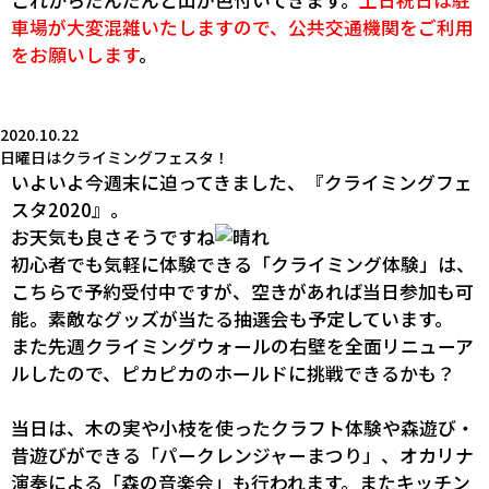
これからだんだんと山が色付いてきます。
土日祝日は駐
車場が大変混雑いたしますので、公共交通機関をご利用
をお願いします
。
2020.10.22
日曜日はクライミングフェスタ！
いよいよ今週末に迫ってきました、
『クライミングフェ
スタ2020』
。
お天気も良さそうですね
初心者でも気軽に体験できる「クライミング体験」は、
こちら
で予約受付中ですが、空きがあれば当日参加も可
能。素敵なグッズが当たる抽選会も予定しています。
また先週クライミングウォールの右壁を全面リニューア
ルしたので、ピカピカのホールドに挑戦できるかも？
当日は、木の実や小枝を使ったクラフト体験や森遊び・
昔遊びができる「パークレンジャーまつり」、オカリナ
演奏による「森の音楽会」も行われます。またキッチン