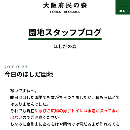
MENU
園地スタッフブログ
ほしだの森
2018.01.27
今日のほしだ園地
寒いですね～。
昨日はほしだ園地でも雪がちらつきましたが、積もるほどで
はありませんでした。
それでも現在
やまびこ広場の男子トイレは水道が凍って水が
出ない
の
でご
注意ください。
ちなみに金剛山にある
ちはや園地
では雪だるまが作れるくら