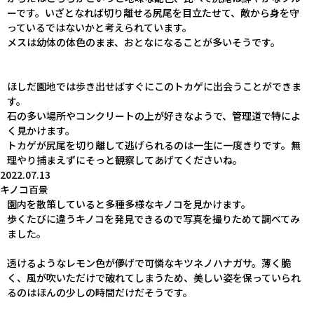
ーです。いざとなれば切り離せる尻尾を目立たせて、敵から身を守
っているではないかと考えられています。
メスは幼体の体色のまま、おとなになることが多いそうです。
ほしだ園地では歩き出せばすぐにこのトカゲに出会うことができま
す。
石の多い場所やコンクリートの上が好きなようで、管理道で特によ
く見かけます。
トカゲが尻尾を切り離して逃げられるのは一生に一度きりです。無
理やり捕まえずにそっと観察してあげてくださいね。
2022.07.13
キノコ百景
園内を散策していると多種多様なキノコを見かけます。
歩くたびに違うキノコを発見できるので写真を撮りためて調べてみ
ました。
透けるようなレモン色が儚げで可憐なキツネノハナガサ。薄く脆
く、風が吹いただけで破れてしまうため、美しい姿を保っていられ
るのはほんの少しの時間だけだそうです。