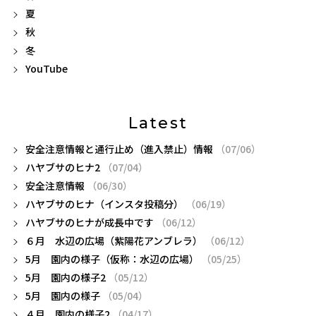
夏
秋
冬
YouTube
Latest
安全注意情報と通行止め（進入禁止）情報
（07/06）
ハヤブサのヒナ2
（07/04）
安全注意情報
（06/30）
ハヤブサのヒナ（インスタ投稿分）
（06/19）
ハヤブサのヒナが成長中です
（06/12）
６月 水辺の広場（紫陽花アンブレラ）
（06/12）
5月 園内の様子（仮称：水辺の広場）
（05/25）
5月 園内の様子2
（05/12）
5月 園内の様子
（05/04）
４月 園内の様子2
（04/17）