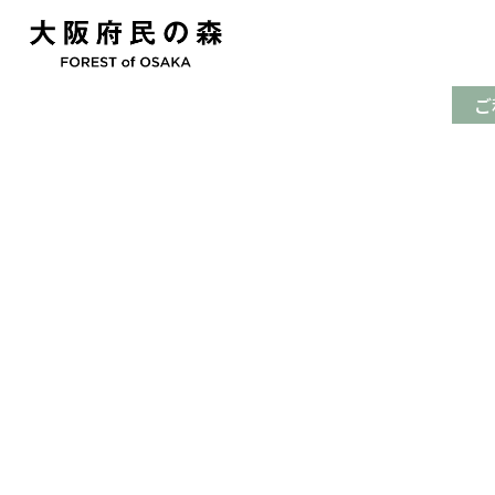
園地スタッフブログ
ほしだの森
2023.03.30
今週のほしだ園地
ご