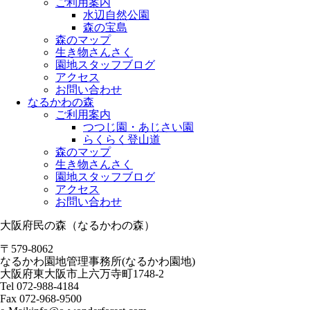
ご利用案内
水辺自然公園
森の宝島
森のマップ
生き物さんさく
園地スタッフブログ
アクセス
お問い合わせ
なるかわの森
ご利用案内
つつじ園・あじさい園
らくらく登山道
森のマップ
生き物さんさく
園地スタッフブログ
アクセス
お問い合わせ
大阪府民の森（なるかわの森）
〒579-8062
なるかわ園地管理事務所(なるかわ園地)
大阪府東大阪市上六万寺町1748-2
Tel 072-988-4184
Fax 072-968-9500