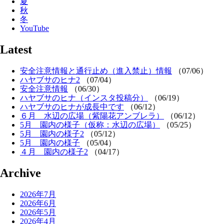
夏
秋
冬
YouTube
Latest
安全注意情報と通行止め（進入禁止）情報
（07/06）
ハヤブサのヒナ2
（07/04）
安全注意情報
（06/30）
ハヤブサのヒナ（インスタ投稿分）
（06/19）
ハヤブサのヒナが成長中です
（06/12）
６月 水辺の広場（紫陽花アンブレラ）
（06/12）
5月 園内の様子（仮称：水辺の広場）
（05/25）
5月 園内の様子2
（05/12）
5月 園内の様子
（05/04）
４月 園内の様子2
（04/17）
Archive
2026年7月
2026年6月
2026年5月
2026年4月