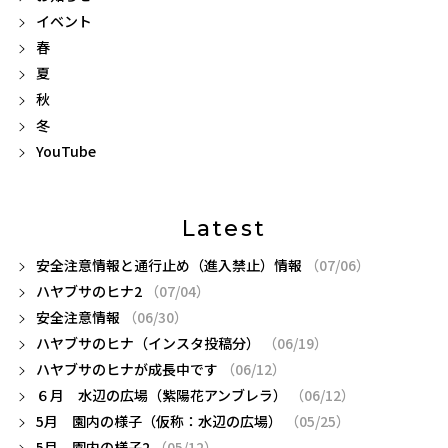
イベント
春
夏
秋
冬
YouTube
Latest
安全注意情報と通行止め（進入禁止）情報
（07/06）
ハヤブサのヒナ2
（07/04）
安全注意情報
（06/30）
ハヤブサのヒナ（インスタ投稿分）
（06/19）
ハヤブサのヒナが成長中です
（06/12）
６月 水辺の広場（紫陽花アンブレラ）
（06/12）
5月 園内の様子（仮称：水辺の広場）
（05/25）
5月 園内の様子2
（05/12）