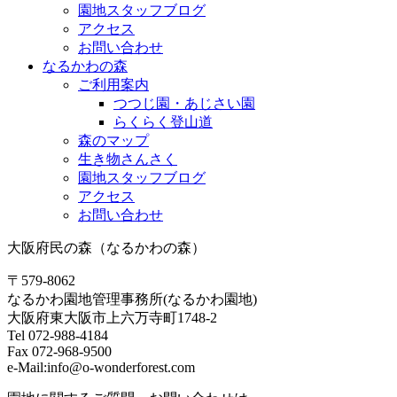
園地スタッフブログ
アクセス
お問い合わせ
なるかわの森
ご利用案内
つつじ園・あじさい園
らくらく登山道
森のマップ
生き物さんさく
園地スタッフブログ
アクセス
お問い合わせ
大阪府民の森（なるかわの森）
〒579-8062
なるかわ園地管理事務所(なるかわ園地)
大阪府東大阪市上六万寺町1748-2
Tel 072-988-4184
Fax 072-968-9500
e-Mail:info@o-wonderforest.com