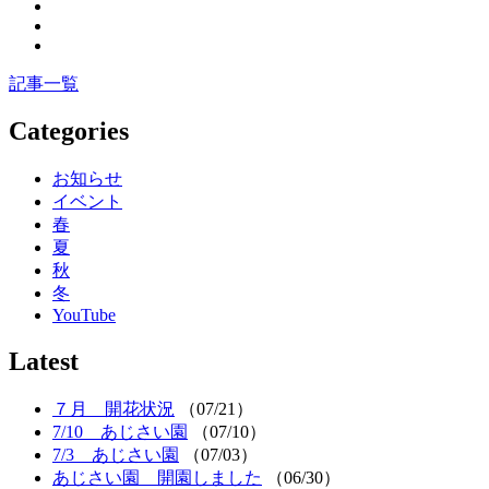
記事一覧
Categories
お知らせ
イベント
春
夏
秋
冬
YouTube
Latest
７月 開花状況
（07/21）
7/10 あじさい園
（07/10）
7/3 あじさい園
（07/03）
あじさい園 開園しました
（06/30）