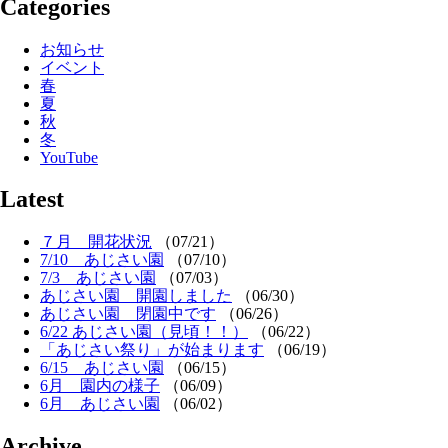
Categories
お知らせ
イベント
春
夏
秋
冬
YouTube
Latest
７月 開花状況
（07/21）
7/10 あじさい園
（07/10）
7/3 あじさい園
（07/03）
あじさい園 開園しました
（06/30）
あじさい園 閉園中です
（06/26）
6/22 あじさい園（見頃！！）
（06/22）
「あじさい祭り」が始まります
（06/19）
6/15 あじさい園
（06/15）
6月 園内の様子
（06/09）
6月 あじさい園
（06/02）
Archive