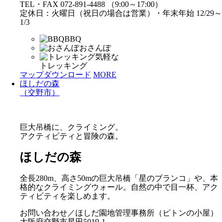
TEL・FAX 072-891-4488 （9:00～17:00）
定休日：火曜日（祝日の場合は営業）・年末年始 12/29～
1/3
BBQ
おさんぽ
気軽な
トレッキング
マップダウンロード
MORE
ほしだの森
（交野市）
巨大吊橋に、クライミング。
アクティビティと冒険の森。
ほしだの森
全長280m、高さ50mの巨大吊橋「星のブランコ」や、本
格的なクライミングウォール。自然の中で目一杯、アク
ティビティを楽しめます。
お問い合わせ／ほしだ園地管理事務所（ピトンの小屋）
大阪府交野市星田5019-1