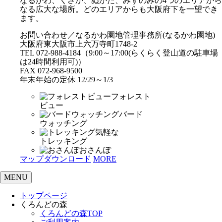
なるかわ、くさか、ぬかた、みずのみの4つのエリアから
なる広大な場所。どのエリアからも大阪府下を一望でき
ます。
お問い合わせ／なるかわ園地管理事務所(なるかわ園地)
大阪府東大阪市上六万寺町1748-2
TEL 072-988-4184（9:00～17:00(らくらく登山道の駐車場
は24時間利用可)）
FAX 072-968-9500
年末年始の定休 12/29～1/3
フォレスト
ビュー
バード
ウォッチング
気軽な
トレッキング
おさんぽ
マップダウンロード
MORE
MENU
トップページ
くろんどの森
くろんどの森TOP