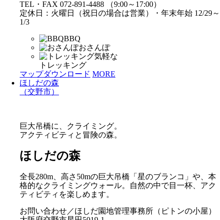
TEL・FAX 072-891-4488 （9:00～17:00）
定休日：火曜日（祝日の場合は営業）・年末年始 12/29～
1/3
BBQ
おさんぽ
気軽な
トレッキング
マップダウンロード
MORE
ほしだの森
（交野市）
巨大吊橋に、クライミング。
アクティビティと冒険の森。
ほしだの森
全長280m、高さ50mの巨大吊橋「星のブランコ」や、本
格的なクライミングウォール。自然の中で目一杯、アク
ティビティを楽しめます。
お問い合わせ／ほしだ園地管理事務所（ピトンの小屋）
大阪府交野市星田5019-1