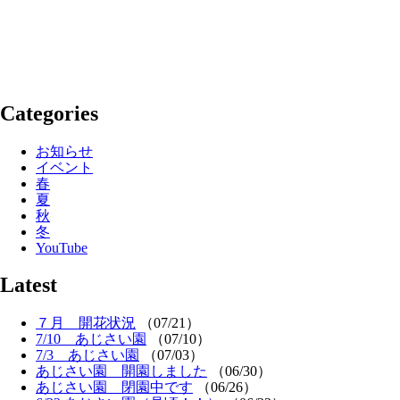
Categories
お知らせ
イベント
春
夏
秋
冬
YouTube
Latest
７月 開花状況
（07/21）
7/10 あじさい園
（07/10）
7/3 あじさい園
（07/03）
あじさい園 開園しました
（06/30）
あじさい園 閉園中です
（06/26）