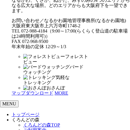
なるかわ、くさか、ぬかた、みずのみの4つのエリアから
なる広大な場所。どのエリアからも大阪府下を一望でき
ます。
お問い合わせ／なるかわ園地管理事務所(なるかわ園地)
大阪府東大阪市上六万寺町1748-2
TEL 072-988-4184（9:00～17:00(らくらく登山道の駐車場
は24時間利用可)）
FAX 072-968-9500
年末年始の定休 12/29～1/3
フォレスト
ビュー
バード
ウォッチング
気軽な
トレッキング
おさんぽ
マップダウンロード
MORE
MENU
トップページ
くろんどの森
くろんどの森TOP