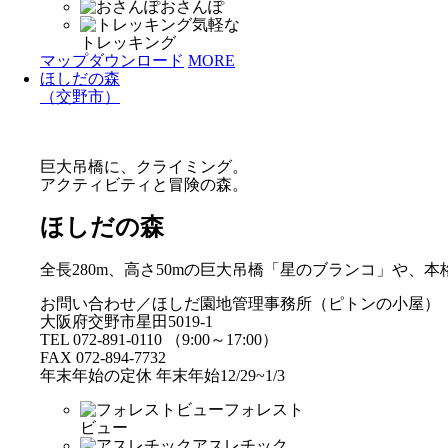
おさんぽ
気軽な
トレッキング
マップダウンロード
MORE
ほしだの森
（交野市）
巨大吊橋に、クライミング。
アクティビティと冒険の森。
ほしだの森
全長280m、高さ50mの巨大吊橋「星のブランコ」や
お問い合わせ／ほしだ園地管理事務所（ピトンの小屋）
大阪府交野市星田5019-1
TEL 072-891-0110 （9:00～17:00）
FAX 072-894-7732
年末年始の定休 年末年始12/29~1/3
フォレスト
ビュー
アスレチック