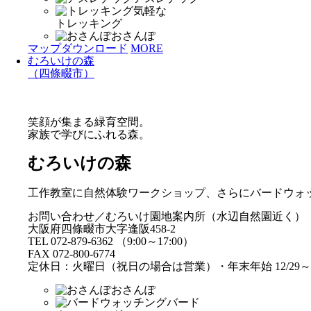
気軽な
トレッキング
おさんぽ
マップダウンロード
MORE
むろいけの森
（四條畷市）
笑顔が集まる緑育空間。
家族で学びにふれる森。
むろいけの森
工作教室に自然体験ワークショップ、さらにバードウォ
お問い合わせ／むろいけ園地案内所（水辺自然園近く）
大阪府四條畷市大字逢阪458-2
TEL 072-879-6362 （9:00～17:00）
FAX 072-800-6774
定休日：火曜日（祝日の場合は営業）・年末年始 12/29～1
おさんぽ
バード