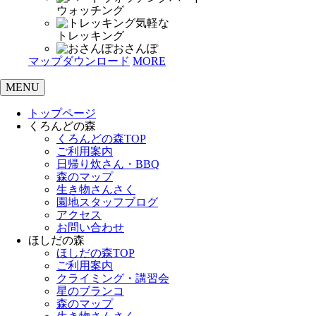
ウォッチング
気軽な
トレッキング
おさんぽ
マップダウンロード
MORE
MENU
トップページ
くろんどの森
くろんどの森TOP
ご利用案内
日帰り炊さん・BBQ
森のマップ
生き物さんさく
園地スタッフブログ
アクセス
お問い合わせ
ほしだの森
ほしだの森TOP
ご利用案内
クライミング・講習会
星のブランコ
森のマップ