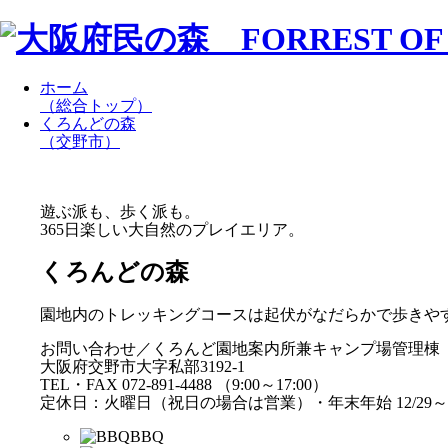
ホーム
（総合トップ）
くろんどの森
（交野市）
遊ぶ派も、歩く派も。
365日楽しい大自然のプレイエリア。
くろんどの森
園地内のトレッキングコースは起伏がなだらかで歩きや
お問い合わせ／くろんど園地案内所兼キャンプ場管理棟
大阪府交野市大字私部3192-1
TEL・FAX 072-891-4488 （9:00～17:00）
定休日：火曜日（祝日の場合は営業）・年末年始 12/29～1
BBQ