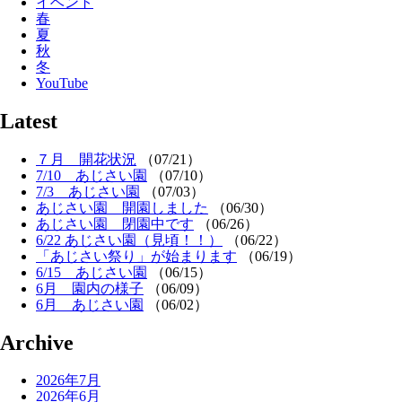
イベント
春
夏
秋
冬
YouTube
Latest
７月 開花状況
（07/21）
7/10 あじさい園
（07/10）
7/3 あじさい園
（07/03）
あじさい園 開園しました
（06/30）
あじさい園 閉園中です
（06/26）
6/22 あじさい園（見頃！！）
（06/22）
「あじさい祭り」が始まります
（06/19）
6/15 あじさい園
（06/15）
6月 園内の様子
（06/09）
6月 あじさい園
（06/02）
Archive
2026年7月
2026年6月