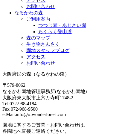
アクセス
お問い合わせ
なるかわの森
ご利用案内
つつじ園・あじさい園
らくらく登山道
森のマップ
生き物さんさく
園地スタッフブログ
アクセス
お問い合わせ
大阪府民の森（なるかわの森）
〒579-8062
なるかわ園地管理事務所(なるかわ園地)
大阪府東大阪市上六万寺町1748-2
Tel 072-988-4184
Fax 072-968-9500
e-Mail:info@o-wonderforest.com
園地に関するご質問・お問い合わせは、
各園地へ直接ご連絡ください。