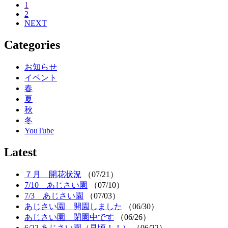
1
2
NEXT
Categories
お知らせ
イベント
春
夏
秋
冬
YouTube
Latest
７月 開花状況
（07/21）
7/10 あじさい園
（07/10）
7/3 あじさい園
（07/03）
あじさい園 開園しました
（06/30）
あじさい園 閉園中です
（06/26）
6/22 あじさい園（見頃！！）
（06/22）