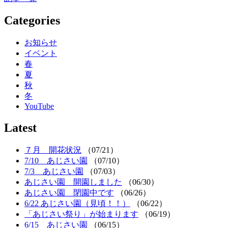
Categories
お知らせ
イベント
春
夏
秋
冬
YouTube
Latest
７月 開花状況
（07/21）
7/10 あじさい園
（07/10）
7/3 あじさい園
（07/03）
あじさい園 開園しました
（06/30）
あじさい園 閉園中です
（06/26）
6/22 あじさい園（見頃！！）
（06/22）
「あじさい祭り」が始まります
（06/19）
6/15 あじさい園
（06/15）