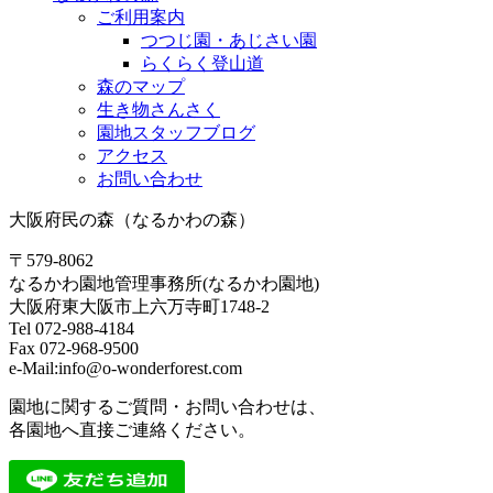
ご利用案内
つつじ園・あじさい園
らくらく登山道
森のマップ
生き物さんさく
園地スタッフブログ
アクセス
お問い合わせ
大阪府民の森（なるかわの森）
〒579-8062
なるかわ園地管理事務所(なるかわ園地)
大阪府東大阪市上六万寺町1748-2
Tel 072-988-4184
Fax 072-968-9500
e-Mail:info@o-wonderforest.com
園地に関するご質問・お問い合わせは、
各園地へ直接ご連絡ください。