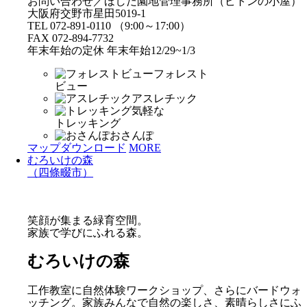
お問い合わせ／ほしだ園地管理事務所（ピトンの小屋）
大阪府交野市星田5019-1
TEL 072-891-0110 （9:00～17:00）
FAX 072-894-7732
年末年始の定休 年末年始12/29~1/3
フォレスト
ビュー
アスレチック
気軽な
トレッキング
おさんぽ
マップダウンロード
MORE
むろいけの森
（四條畷市）
笑顔が集まる緑育空間。
家族で学びにふれる森。
むろいけの森
工作教室に自然体験ワークショップ、さらにバードウォ
ッチング。家族みんなで自然の楽しさ、素晴らしさにふ