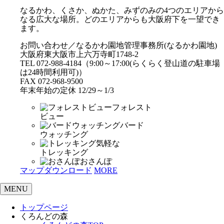
なるかわ、くさか、ぬかた、みずのみの4つのエリアから
なる広大な場所。どのエリアからも大阪府下を一望でき
ます。
お問い合わせ／なるかわ園地管理事務所(なるかわ園地)
大阪府東大阪市上六万寺町1748-2
TEL 072-988-4184（9:00～17:00(らくらく登山道の駐車場
は24時間利用可)）
FAX 072-968-9500
年末年始の定休 12/29～1/3
フォレスト
ビュー
バード
ウォッチング
気軽な
トレッキング
おさんぽ
マップダウンロード
MORE
MENU
トップページ
くろんどの森