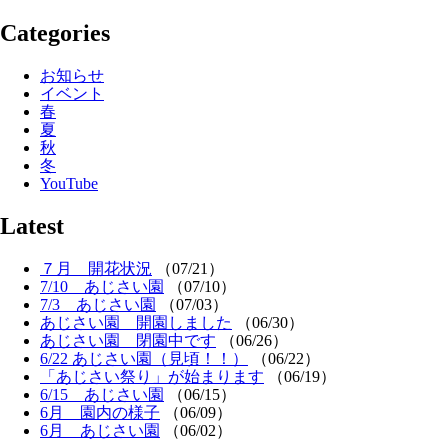
Categories
お知らせ
イベント
春
夏
秋
冬
YouTube
Latest
７月 開花状況
（07/21）
7/10 あじさい園
（07/10）
7/3 あじさい園
（07/03）
あじさい園 開園しました
（06/30）
あじさい園 閉園中です
（06/26）
6/22 あじさい園（見頃！！）
（06/22）
「あじさい祭り」が始まります
（06/19）
6/15 あじさい園
（06/15）
6月 園内の様子
（06/09）
6月 あじさい園
（06/02）