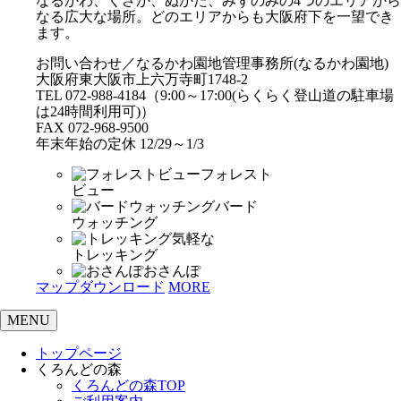
なるかわ、くさか、ぬかた、みずのみの4つのエリアから
なる広大な場所。どのエリアからも大阪府下を一望でき
ます。
お問い合わせ／なるかわ園地管理事務所(なるかわ園地)
大阪府東大阪市上六万寺町1748-2
TEL 072-988-4184（9:00～17:00(らくらく登山道の駐車場
は24時間利用可)）
FAX 072-968-9500
年末年始の定休 12/29～1/3
フォレスト
ビュー
バード
ウォッチング
気軽な
トレッキング
おさんぽ
マップダウンロード
MORE
MENU
トップページ
くろんどの森
くろんどの森TOP