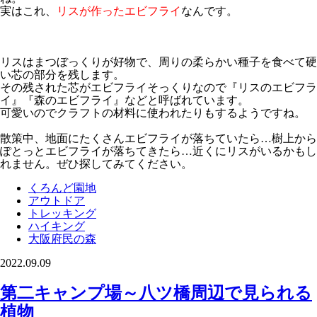
実はこれ、
リスが作ったエビフライ
なんです。
リスはまつぼっくりが好物で、周りの柔らかい種子を食べて硬
い芯の部分を残します。
その残された芯がエビフライそっくりなので『リスのエビフラ
イ』『森のエビフライ』などと呼ばれています。
可愛いのでクラフトの材料に使われたりもするようですね。
散策中、地面にたくさんエビフライが落ちていたら…樹上から
ぽとっとエビフライが落ちてきたら…近くにリスがいるかもし
れません。ぜひ探してみてください。
くろんど園地
アウトドア
トレッキング
ハイキング
大阪府民の森
2022.09.09
第二キャンプ場～八ツ橋周辺で見られる
植物