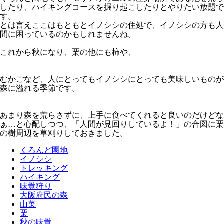
したり、ハイキングコースを掘り起こしたりとやりたい放題で
す。
とは言えここはもともとイノシシの住処で、イノシシの方も人
間に困っているのかもしれませんね。
これから秋になり、栗の他にも柿や、
むかごなど、人にとってもイノシシにとっても美味しいものが
森に溢れる季節です。
あまり森を荒らさずに、上手に食べてくれると良いのだけどな
ぁ…と心配しつつ、「人間が見回りしているよ！」の合図に栗
の樹周辺を草刈りしておきました。
くろんど園地
イノシシ
トレッキング
ハイキング
味覚狩り
大阪府民の森
山菜
栗
秋の味覚