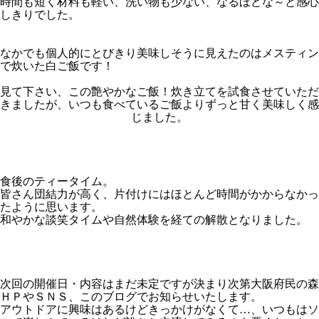
時間も短く材料も軽い、洗い物も少ない、なるほどな～と感心
しきりでした。
なかでも個人的にとびきり美味しそうに見えたのはメスティン
で炊いた白ご飯です！
見て下さい、この艶やかなご飯！炊き立てを試食させていただ
きましたが、いつも食べているご飯よりずっと甘く美味しく感
じました。
食後のティータイム。
皆さん団結力が高く、片付けにはほとんど時間がかからなかっ
たように思います。
和やかな談笑タイムや自然体験を経ての解散となりました。
次回の開催日・内容はまだ未定ですが決まり次第大阪府民の森
ＨＰやＳＮＳ、このブログでお知らせいたします。
アウトドアに興味はあるけどきっかけがなくて…、いつもはソ