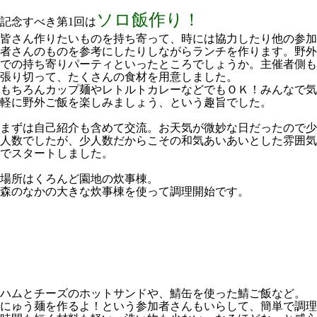
ソロ飯作り！
記念すべき第1回は
皆さん作りたいものを持ち寄って、時には協力したり他の参加
者さんのものを参考にしたりしながらランチを作ります。野外
での持ち寄りパーティといったところでしょうか。主催者側も
張り切って、たくさんの食材を用意しました。
もちろんカップ麺やレトルトカレーなどでもＯＫ！みんなで気
軽に野外ご飯を楽しみましょう、という趣旨でした。
まずは自己紹介も含めて交流。お天気が微妙な日だったので少
人数でしたが、少人数だからこその和気あいあいとした雰囲気
でスタートしました。
場所はくろんど園地の炊事棟。
森のなかの大きな炊事棟を使って調理開始です。
ハムとチーズのホットサンドや、鯖缶を使った鯖ご飯など。
にゅう麺を作るよ！という参加者さんもいらして、簡単で調理