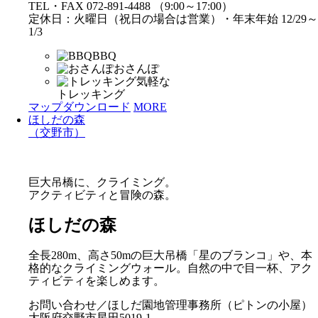
TEL・FAX 072-891-4488 （9:00～17:00）
定休日：火曜日（祝日の場合は営業）・年末年始 12/29～
1/3
BBQ
おさんぽ
気軽な
トレッキング
マップダウンロード
MORE
ほしだの森
（交野市）
巨大吊橋に、クライミング。
アクティビティと冒険の森。
ほしだの森
全長280m、高さ50mの巨大吊橋「星のブランコ」や、本
格的なクライミングウォール。自然の中で目一杯、アク
ティビティを楽しめます。
お問い合わせ／ほしだ園地管理事務所（ピトンの小屋）
大阪府交野市星田5019-1