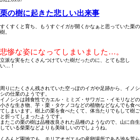
栗の樹に起きた悲しい出来事
すくすくと育ち、もうすぐイガが開くかなぁと思っていた栗の
樹。
悲惨な姿になってしまいました…。
立派な実をたくさんつけていた樹だったのに、とても悲し
い…！
周りにたくさん残されていた空っぽのイガや足跡から、イノシ
シの仕業のようです。
イノシシは雑食性でカエル・ミミズ・サワガニ・イモリなどの
小さな生き物、芋・栗・タケノコなどの植物などなんでも食べ
てしまいます。樹上の栗を食べたくて、体当たりでもして樹ご
と折ってしまったようです。
またこの栗の樹は品種改良された品種のようなので、山に自生
している柴栗などよりも美味しいのでしょうね。
くろんど園地でも、モリアオガエルの産卵場所である池を荒ら