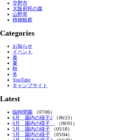
交野市
大阪府民の森
山野草
植物観察
Categories
お知らせ
イベント
春
夏
秋
冬
YouTube
キャンプサイト
Latest
臨時閉園
（07/06）
6月 園内の様子2
（06/23）
6月 園内の様子
（06/01）
5月 園内の様子
（05/18）
5月 園内の様子
（05/04）