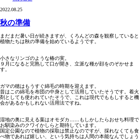
2022.08.25
秋の準備
まだまだ暑い日が続きますが、くろんどの森を観察していると
植物たちは秋の準備を始めているようです。
小さなリンゴのような椿の実。
９月になると完熟して口が開き、立派な種が顔をのぞかせま
す。
ガマの穂はもうすぐ綿毛の時期を迎えます。
昔はこの綿毛を布団の中身として活用していたそうです。着火
剤としても使われていたそうで、これは現代でももしすると機
会があるかもしれない活用法ですね。
湿地の奥に見える葉はオモダカ……もしかしたらおせち料理で
お馴染みのクワイかしらと期待しています。
国定公園なので植物の採取は禁止なのですが、採れなくても食
べ物であれば嬉しい、という気持ちは人間の本能なんでしょう