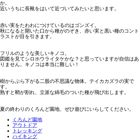
か。
近いうちに長靴をはいて近づいてみたいと思います。
赤い実をたわわにつけているのはゴンズイ。
秋になると開いた口から種がのぞき、赤い実と黒い種のコント
ラストが目を引きます。
フリルのような美しいキノコ。
図鑑を見てシロホウライタケかな？と思っていますが自信はあ
りません。キノコは本当に難しい！
樹からぶら下がる二股の不思議な物体。テイカカズラの実で
す。
熟すと鞘が割れ、立派な綿毛のついた種が飛び出します。
夏の終わりのくろんど園地、ぜひ遊びにいらしてください。
くろんど園地
アウトドア
トレッキング
ハイキング