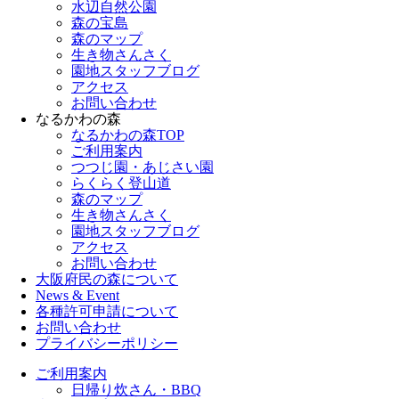
水辺自然公園
森の宝島
森のマップ
生き物さんさく
園地スタッフブログ
アクセス
お問い合わせ
なるかわの森
なるかわの森TOP
ご利用案内
つつじ園・あじさい園
らくらく登山道
森のマップ
生き物さんさく
園地スタッフブログ
アクセス
お問い合わせ
大阪府民の森について
News & Event
各種許可申請について
お問い合わせ
プライバシーポリシー
ご利用案内
日帰り炊さん・BBQ