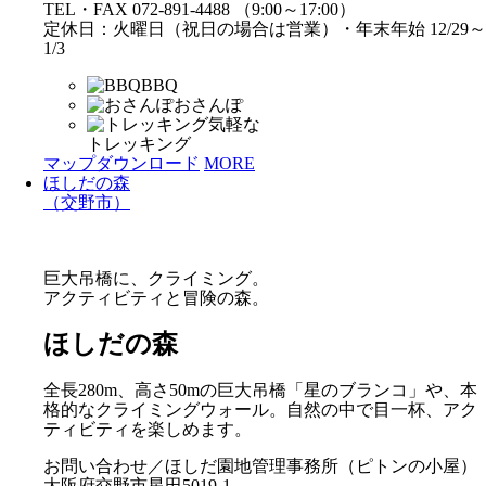
TEL・FAX 072-891-4488 （9:00～17:00）
定休日：火曜日（祝日の場合は営業）・年末年始 12/29～
1/3
BBQ
おさんぽ
気軽な
トレッキング
マップダウンロード
MORE
ほしだの森
（交野市）
巨大吊橋に、クライミング。
アクティビティと冒険の森。
ほしだの森
全長280m、高さ50mの巨大吊橋「星のブランコ」や、本
格的なクライミングウォール。自然の中で目一杯、アク
ティビティを楽しめます。
お問い合わせ／ほしだ園地管理事務所（ピトンの小屋）
大阪府交野市星田5019-1