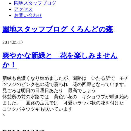
園地スタッフブログ
アクセス
お問い合わせ
園地スタッフブログ
くろんどの森
2014.05.17
爽やかな新緑と 花を楽しみません
か！
新緑も色濃くなり始めましたが、園路は いたる所で モチ
ツツジのピンク色の花で覆われ 花の回廊となっています。
見ごろは明日の日曜日あたり 最高でしょう
休憩所の前の水路では 黄色い花の キショウブが咲き始め
ました。 園路の足元では 可愛いラッパ状の花を付けた
コツクバネウツギも咲いています
<