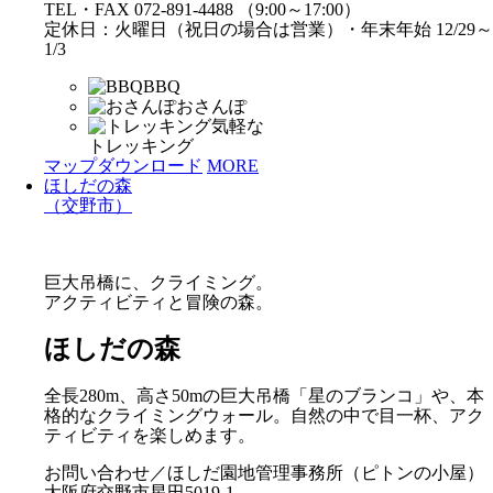
TEL・FAX 072-891-4488 （9:00～17:00）
定休日：火曜日（祝日の場合は営業）・年末年始 12/29～
1/3
BBQ
おさんぽ
気軽な
トレッキング
マップダウンロード
MORE
ほしだの森
（交野市）
巨大吊橋に、クライミング。
アクティビティと冒険の森。
ほしだの森
全長280m、高さ50mの巨大吊橋「星のブランコ」や、本
格的なクライミングウォール。自然の中で目一杯、アク
ティビティを楽しめます。
お問い合わせ／ほしだ園地管理事務所（ピトンの小屋）
大阪府交野市星田5019-1