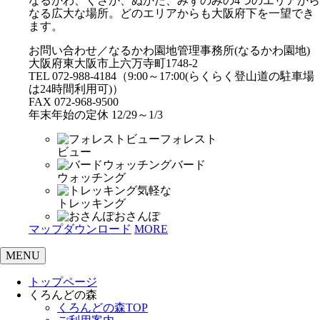
なるかわ、くさか、ぬかた、みずのみの4つのエリアから
なる広大な場所。どのエリアからも大阪府下を一望でき
ます。
お問い合わせ／なるかわ園地管理事務所(なるかわ園地)
大阪府東大阪市上六万寺町1748-2
TEL 072-988-4184（9:00～17:00(らくらく登山道の駐車場
は24時間利用可)）
FAX 072-968-9500
年末年始の定休 12/29～1/3
フォレスト
ビュー
バード
ウォッチング
気軽な
トレッキング
おさんぽ
マップダウンロード
MORE
MENU
トップページ
くろんどの森
くろんどの森TOP