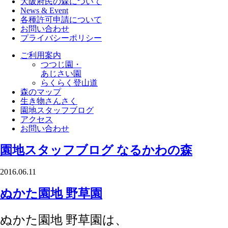
大阪府民の森について
News & Event
各種許可申請について
お問い合わせ
プライバシーポリシー
ご利用案内
つつじ園・
あじさい園
らくらく登山道
森のマップ
生き物さんさく
園地スタッフブログ
アクセス
お問い合わせ
園地スタッフブログ
なるかわの森
2016.06.11
ぬかた園地 野草園
ぬかた園地 野草園は、