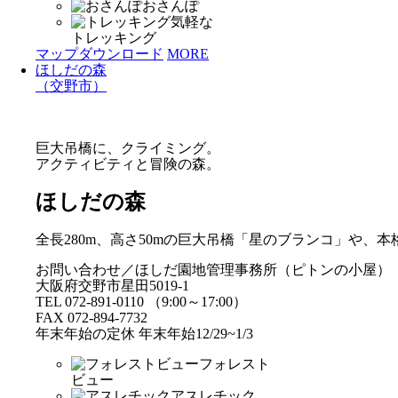
おさんぽ
気軽な
トレッキング
マップダウンロード
MORE
ほしだの森
（交野市）
巨大吊橋に、クライミング。
アクティビティと冒険の森。
ほしだの森
全長280m、高さ50mの巨大吊橋「星のブランコ」や
お問い合わせ／ほしだ園地管理事務所（ピトンの小屋）
大阪府交野市星田5019-1
TEL 072-891-0110 （9:00～17:00）
FAX 072-894-7732
年末年始の定休 年末年始12/29~1/3
フォレスト
ビュー
アスレチック