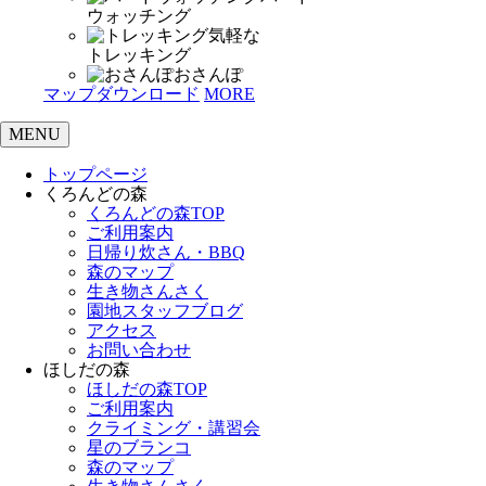
ウォッチング
気軽な
トレッキング
おさんぽ
マップダウンロード
MORE
MENU
トップページ
くろんどの森
くろんどの森TOP
ご利用案内
日帰り炊さん・BBQ
森のマップ
生き物さんさく
園地スタッフブログ
アクセス
お問い合わせ
ほしだの森
ほしだの森TOP
ご利用案内
クライミング・講習会
星のブランコ
森のマップ