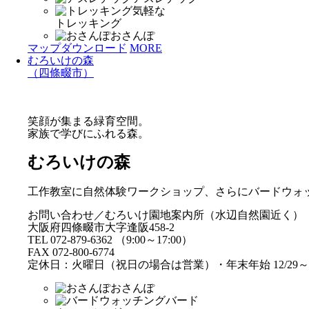
気軽な
トレッキング
おさんぽ
マップダウンロード
MORE
むろいけの森
（四條畷市）
笑顔が集まる緑育空間。
家族で学びにふれる森。
むろいけの森
工作教室に自然体験ワークショップ、さらにバードウォ
お問い合わせ／むろいけ園地案内所（水辺自然園近く）
大阪府四條畷市大字逢阪458-2
TEL 072-879-6362 （9:00～17:00）
FAX 072-800-6774
定休日：火曜日（祝日の場合は営業）・年末年始 12/29～1
おさんぽ
バード