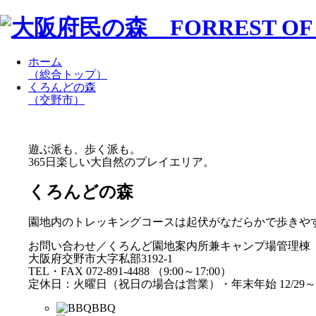
ホーム
（総合トップ）
くろんどの森
（交野市）
遊ぶ派も、歩く派も。
365日楽しい大自然のプレイエリア。
くろんどの森
園地内のトレッキングコースは起伏がなだらかで歩きや
お問い合わせ／くろんど園地案内所兼キャンプ場管理棟
大阪府交野市大字私部3192-1
TEL・FAX 072-891-4488 （9:00～17:00）
定休日：火曜日（祝日の場合は営業）・年末年始 12/29～1
BBQ