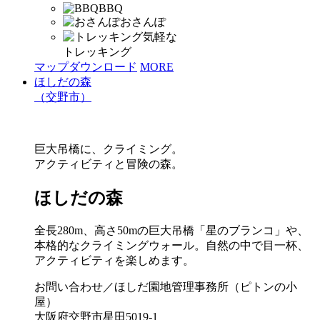
BBQ
おさんぽ
気軽な
トレッキング
マップダウンロード
MORE
ほしだの森
（交野市）
巨大吊橋に、クライミング。
アクティビティと冒険の森。
ほしだの森
全長280m、高さ50mの巨大吊橋「星のブランコ」や、
本格的なクライミングウォール。自然の中で目一杯、
アクティビティを楽しめます。
お問い合わせ／ほしだ園地管理事務所（ピトンの小
屋）
大阪府交野市星田5019-1