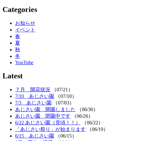
Categories
お知らせ
イベント
春
夏
秋
冬
YouTube
Latest
７月 開花状況
（07/21）
7/10 あじさい園
（07/10）
7/3 あじさい園
（07/03）
あじさい園 開園しました
（06/30）
あじさい園 閉園中です
（06/26）
6/22 あじさい園（見頃！！）
（06/22）
「あじさい祭り」が始まります
（06/19）
6/15 あじさい園
（06/15）