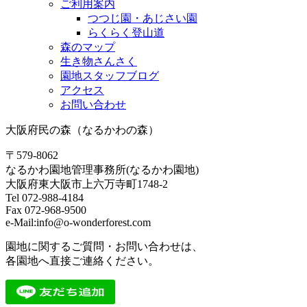
ご利用案内
つつじ園・あじさい園
らくらく登山道
森のマップ
生き物さんさく
園地スタッフブログ
アクセス
お問い合わせ
大阪府民の森（なるかわの森）
〒579-8062
なるかわ園地管理事務所(なるかわ園地)
大阪府東大阪市上六万寺町1748-2
Tel 072-988-4184
Fax 072-968-9500
e-Mail:info@o-wonderforest.com
園地に関するご質問・お問い合わせは、
各園地へ直接ご連絡ください。