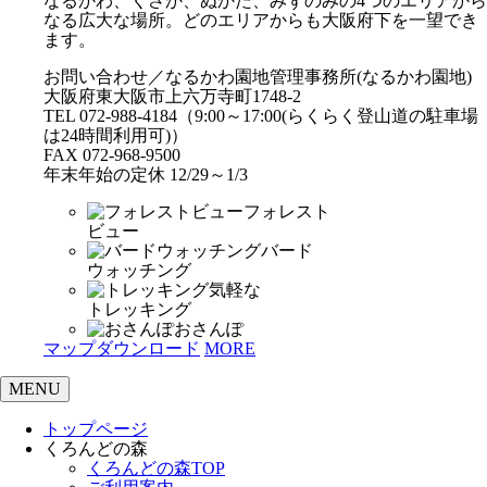
なるかわ、くさか、ぬかた、みずのみの4つのエリアから
なる広大な場所。どのエリアからも大阪府下を一望でき
ます。
お問い合わせ／なるかわ園地管理事務所(なるかわ園地)
大阪府東大阪市上六万寺町1748-2
TEL 072-988-4184（9:00～17:00(らくらく登山道の駐車場
は24時間利用可)）
FAX 072-968-9500
年末年始の定休 12/29～1/3
フォレスト
ビュー
バード
ウォッチング
気軽な
トレッキング
おさんぽ
マップダウンロード
MORE
MENU
トップページ
くろんどの森
くろんどの森TOP