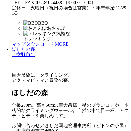
TEL・FAX 072-891-4488 （9:00～17:00）
定休日：火曜日（祝日の場合は営業）・年末年始 12/29～
1/3
BBQ
おさんぽ
気軽な
トレッキング
マップダウンロード
MORE
ほしだの森
（交野市）
巨大吊橋に、クライミング。
アクティビティと冒険の森。
ほしだの森
全長280m、高さ50mの巨大吊橋「星のブランコ」や、本
格的なクライミングウォール。自然の中で目一杯、アク
ティビティを楽しめます。
お問い合わせ／ほしだ園地管理事務所（ピトンの小屋）
大阪府交野市星田5019-1