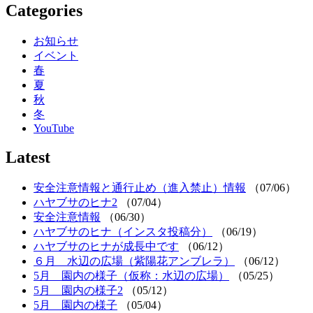
Categories
お知らせ
イベント
春
夏
秋
冬
YouTube
Latest
安全注意情報と通行止め（進入禁止）情報
（07/06）
ハヤブサのヒナ2
（07/04）
安全注意情報
（06/30）
ハヤブサのヒナ（インスタ投稿分）
（06/19）
ハヤブサのヒナが成長中です
（06/12）
６月 水辺の広場（紫陽花アンブレラ）
（06/12）
5月 園内の様子（仮称：水辺の広場）
（05/25）
5月 園内の様子2
（05/12）
5月 園内の様子
（05/04）