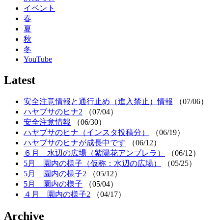
イベント
春
夏
秋
冬
YouTube
Latest
安全注意情報と通行止め（進入禁止）情報
（07/06）
ハヤブサのヒナ2
（07/04）
安全注意情報
（06/30）
ハヤブサのヒナ（インスタ投稿分）
（06/19）
ハヤブサのヒナが成長中です
（06/12）
６月 水辺の広場（紫陽花アンブレラ）
（06/12）
5月 園内の様子（仮称：水辺の広場）
（05/25）
5月 園内の様子2
（05/12）
5月 園内の様子
（05/04）
４月 園内の様子2
（04/17）
Archive