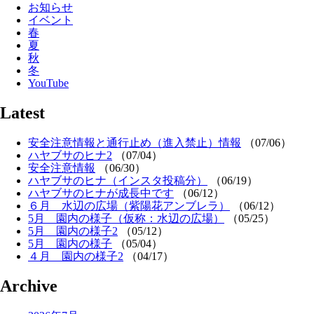
お知らせ
イベント
春
夏
秋
冬
YouTube
Latest
安全注意情報と通行止め（進入禁止）情報
（07/06）
ハヤブサのヒナ2
（07/04）
安全注意情報
（06/30）
ハヤブサのヒナ（インスタ投稿分）
（06/19）
ハヤブサのヒナが成長中です
（06/12）
６月 水辺の広場（紫陽花アンブレラ）
（06/12）
5月 園内の様子（仮称：水辺の広場）
（05/25）
5月 園内の様子2
（05/12）
5月 園内の様子
（05/04）
４月 園内の様子2
（04/17）
Archive