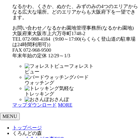
なるかわ、くさか、ぬかた、みずのみの4つのエリアから
なる広大な場所。どのエリアからも大阪府下を一望でき
ます。
お問い合わせ／なるかわ園地管理事務所(なるかわ園地)
大阪府東大阪市上六万寺町1748-2
TEL 072-988-4184（9:00～17:00(らくらく登山道の駐車場
は24時間利用可)）
FAX 072-968-9500
年末年始の定休 12/29～1/3
フォレスト
ビュー
バード
ウォッチング
気軽な
トレッキング
おさんぽ
マップダウンロード
MORE
MENU
トップページ
くろんどの森