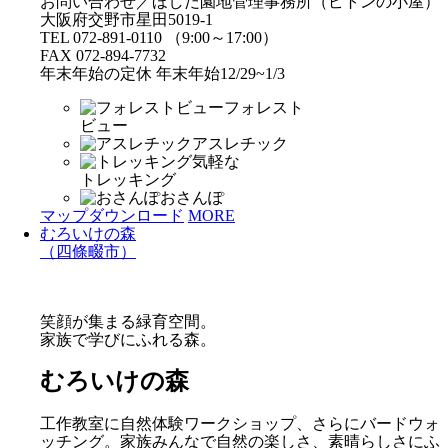
お問い合わせ／ほしだ園地管理事務所（ピトンの小屋）
大阪府交野市星田5019-1
TEL 072-891-0110 （9:00～17:00）
FAX 072-894-7732
年末年始の定休 年末年始12/29~1/3
フォレスト
ビュー
アスレチック
気軽な
トレッキング
おさんぽ
マップダウンロード
MORE
むろいけの森
（四條畷市）
笑顔が集まる緑育空間。
家族で学びにふれる森。
むろいけの森
工作教室に自然体験ワークショップ、さらにバードウォ
ッチング。家族みんなで自然の楽しさ、素晴らしさにふ