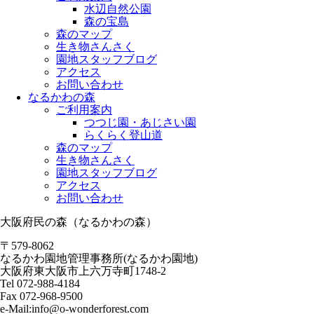
水辺自然公園
森の宝島
森のマップ
生き物さんさく
園地スタッフブログ
アクセス
お問い合わせ
なるかわの森
ご利用案内
つつじ園・あじさい園
らくらく登山道
森のマップ
生き物さんさく
園地スタッフブログ
アクセス
お問い合わせ
大阪府民の森（なるかわの森）
〒579-8062
なるかわ園地管理事務所(なるかわ園地)
大阪府東大阪市上六万寺町1748-2
Tel 072-988-4184
Fax 072-968-9500
e-Mail:info@o-wonderforest.com