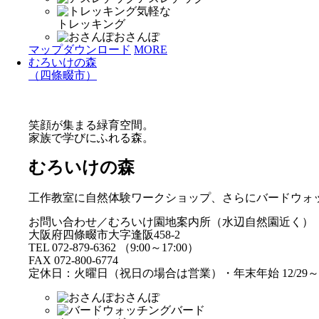
気軽な
トレッキング
おさんぽ
マップダウンロード
MORE
むろいけの森
（四條畷市）
笑顔が集まる緑育空間。
家族で学びにふれる森。
むろいけの森
工作教室に自然体験ワークショップ、さらにバードウォ
お問い合わせ／むろいけ園地案内所（水辺自然園近く）
大阪府四條畷市大字逢阪458-2
TEL 072-879-6362 （9:00～17:00）
FAX 072-800-6774
定休日：火曜日（祝日の場合は営業）・年末年始 12/29～1
おさんぽ
バード