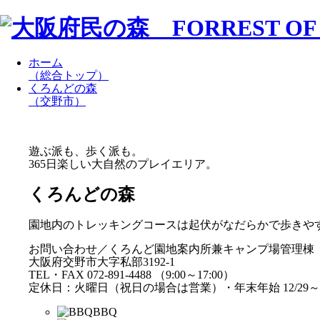
ホーム
（総合トップ）
くろんどの森
（交野市）
遊ぶ派も、歩く派も。
365日楽しい大自然のプレイエリア。
くろんどの森
園地内のトレッキングコースは起伏がなだらかで歩きや
お問い合わせ／くろんど園地案内所兼キャンプ場管理棟
大阪府交野市大字私部3192-1
TEL・FAX 072-891-4488 （9:00～17:00）
定休日：火曜日（祝日の場合は営業）・年末年始 12/29～1
BBQ