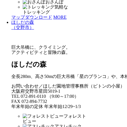
おさんぽ
気軽な
トレッキング
マップダウンロード
MORE
ほしだの森
（交野市）
巨大吊橋に、クライミング。
アクティビティと冒険の森。
ほしだの森
全長280m、高さ50mの巨大吊橋「星のブランコ」や
お問い合わせ／ほしだ園地管理事務所（ピトンの小屋）
大阪府交野市星田5019-1
TEL 072-891-0110 （9:00～17:00）
FAX 072-894-7732
年末年始の定休 年末年始12/29~1/3
フォレスト
ビュー
アスレチック