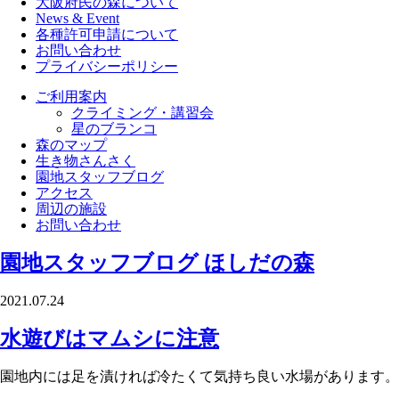
大阪府民の森について
News & Event
各種許可申請について
お問い合わせ
プライバシーポリシー
ご利用案内
クライミング・講習会
星のブランコ
森のマップ
生き物さんさく
園地スタッフブログ
アクセス
周辺の施設
お問い合わせ
園地スタッフブログ
ほしだの森
2021.07.24
水遊びはマムシに注意
園地内には足を漬ければ冷たくて気持ち良い水場があります。