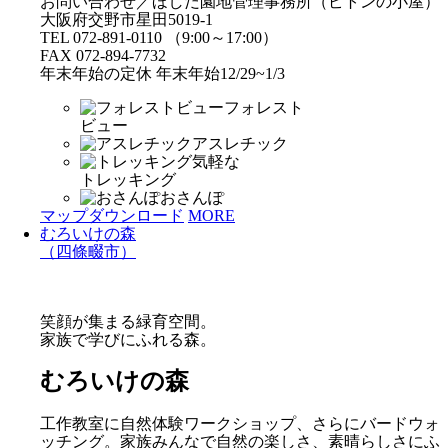
お問い合わせ／ほしだ園地管理事務所（ピトンの小屋）
大阪府交野市星田5019-1
TEL 072-891-0110 （9:00～17:00）
FAX 072-894-7732
年末年始の定休 年末年始12/29~1/3
フォレスト
ビュー
アスレチック
気軽な
トレッキング
おさんぽ
マップダウンロード
MORE
むろいけの森
（四條畷市）
笑顔が集まる緑育空間。
家族で学びにふれる森。
むろいけの森
工作教室に自然体験ワークショップ、さらにバードウォ
ッチング。家族みんなで自然の楽しさ、素晴らしさにふ