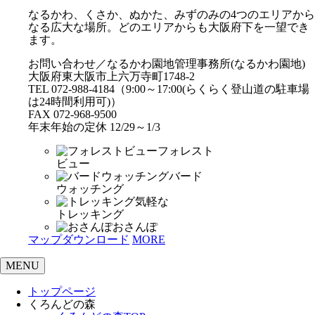
なるかわ、くさか、ぬかた、みずのみの4つのエリアから
なる広大な場所。どのエリアからも大阪府下を一望でき
ます。
お問い合わせ／なるかわ園地管理事務所(なるかわ園地)
大阪府東大阪市上六万寺町1748-2
TEL 072-988-4184（9:00～17:00(らくらく登山道の駐車場
は24時間利用可)）
FAX 072-968-9500
年末年始の定休 12/29～1/3
フォレスト
ビュー
バード
ウォッチング
気軽な
トレッキング
おさんぽ
マップダウンロード
MORE
MENU
トップページ
くろんどの森