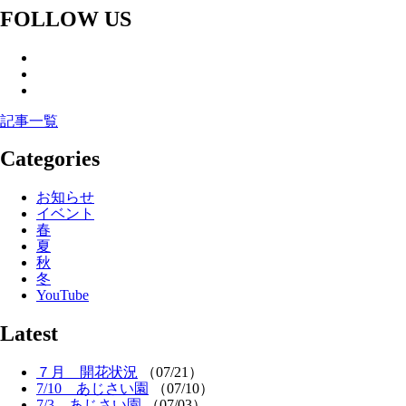
FOLLOW US
記事一覧
Categories
お知らせ
イベント
春
夏
秋
冬
YouTube
Latest
７月 開花状況
（07/21）
7/10 あじさい園
（07/10）
7/3 あじさい園
（07/03）