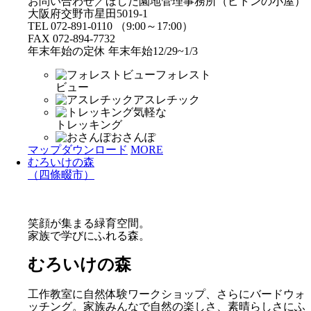
お問い合わせ／ほしだ園地管理事務所（ピトンの小屋）
大阪府交野市星田5019-1
TEL 072-891-0110 （9:00～17:00）
FAX 072-894-7732
年末年始の定休 年末年始12/29~1/3
フォレスト
ビュー
アスレチック
気軽な
トレッキング
おさんぽ
マップダウンロード
MORE
むろいけの森
（四條畷市）
笑顔が集まる緑育空間。
家族で学びにふれる森。
むろいけの森
工作教室に自然体験ワークショップ、さらにバードウォ
ッチング。家族みんなで自然の楽しさ、素晴らしさにふ