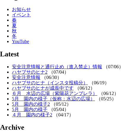
お知らせ
イベント
春
夏
秋
冬
YouTube
Latest
安全注意情報と通行止め（進入禁止）情報
（07/06）
ハヤブサのヒナ2
（07/04）
安全注意情報
（06/30）
ハヤブサのヒナ（インスタ投稿分）
（06/19）
ハヤブサのヒナが成長中です
（06/12）
６月 水辺の広場（紫陽花アンブレラ）
（06/12）
5月 園内の様子（仮称：水辺の広場）
（05/25）
5月 園内の様子2
（05/12）
5月 園内の様子
（05/04）
４月 園内の様子2
（04/17）
Archive