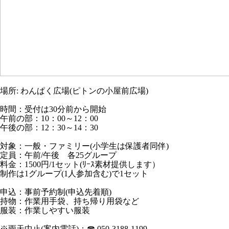
場所: わんぱく広場(ピトンの小屋前広場)
時間：受付は30分前から開始
午前の部：10：00～12：00
午後の部：12：30～14：30
対象：一般・ファミリー(小学生は保護者同伴)
定員：午前/午後 各25グループ
料金：1500円/1セット(ﾘｰｽ素材提供します）
制作は1グループ(1人参加含む)で1セット
申込：事前予約制(申込先着順)
持物：作業用手袋、持ち帰り用袋など
服装：作業しやすい服装
※雨天中止(案内電話)：☎ 050-3188-1199