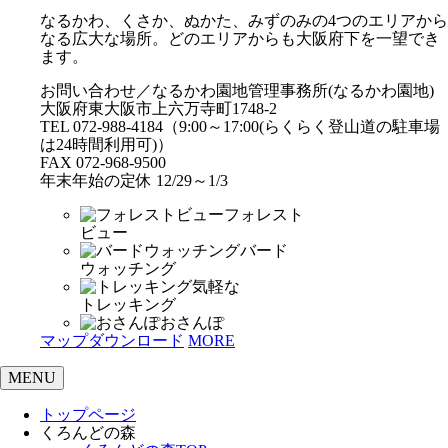
なるかわ、くさか、ぬかた、みずのみの4つのエリアから
なる広大な場所。どのエリアからも大阪府下を一望でき
ます。
お問い合わせ／なるかわ園地管理事務所(なるかわ園地)
大阪府東大阪市上六万寺町1748-2
TEL 072-988-4184（9:00～17:00(らくらく登山道の駐車場
は24時間利用可)）
FAX 072-968-9500
年末年始の定休 12/29～1/3
フォレスト
ビュー
バード
ウォッチング
気軽な
トレッキング
おさんぽ
マップダウンロード
MORE
MENU
トップページ
くろんどの森