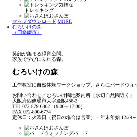
気軽な
トレッキング
おさんぽ
マップダウンロード
MORE
むろいけの森
（四條畷市）
笑顔が集まる緑育空間。
家族で学びにふれる森。
むろいけの森
工作教室に自然体験ワークショップ、さらにバードウォ
お問い合わせ／むろいけ園地案内所（水辺自然園近く）
大阪府四條畷市大字逢阪458-2
TEL 072-879-6362 （9:00～17:00）
FAX 072-800-6774
定休日：火曜日（祝日の場合は営業）・年末年始 12/29～1
おさんぽ
バード