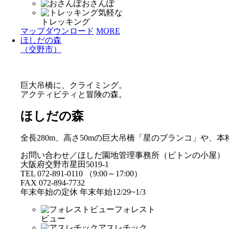
おさんぽ
気軽な
トレッキング
マップダウンロード
MORE
ほしだの森
（交野市）
巨大吊橋に、クライミング。
アクティビティと冒険の森。
ほしだの森
全長280m、高さ50mの巨大吊橋「星のブランコ」や
お問い合わせ／ほしだ園地管理事務所（ピトンの小屋）
大阪府交野市星田5019-1
TEL 072-891-0110 （9:00～17:00）
FAX 072-894-7732
年末年始の定休 年末年始12/29~1/3
フォレスト
ビュー
アスレチック