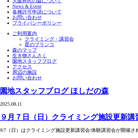
大阪府民の森について
News & Event
各種許可申請について
お問い合わせ
プライバシーポリシー
ご利用案内
クライミング・講習会
星のブランコ
森のマップ
生き物さんさく
園地スタッフブログ
アクセス
周辺の施設
お問い合わせ
園地スタッフブログ
ほしだの森
2025.08.11
９月７日（日）クライミング施設更新講習
9/7（日）はクライミング施設更新講習会/体験講習会が開催さ