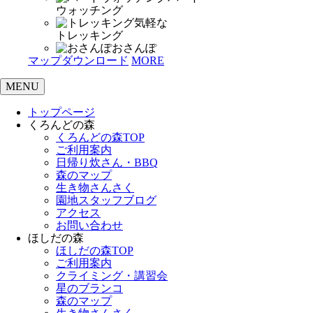
ウォッチング
気軽な
トレッキング
おさんぽ
マップダウンロード
MORE
MENU
トップページ
くろんどの森
くろんどの森TOP
ご利用案内
日帰り炊さん・BBQ
森のマップ
生き物さんさく
園地スタッフブログ
アクセス
お問い合わせ
ほしだの森
ほしだの森TOP
ご利用案内
クライミング・講習会
星のブランコ
森のマップ