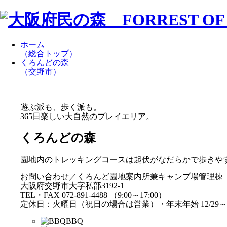
ホーム
（総合トップ）
くろんどの森
（交野市）
遊ぶ派も、歩く派も。
365日楽しい大自然のプレイエリア。
くろんどの森
園地内のトレッキングコースは起伏がなだらかで歩きや
お問い合わせ／くろんど園地案内所兼キャンプ場管理棟
大阪府交野市大字私部3192-1
TEL・FAX 072-891-4488 （9:00～17:00）
定休日：火曜日（祝日の場合は営業）・年末年始 12/29～1
BBQ