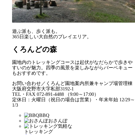
遊ぶ派も、歩く派も。
365日楽しい大自然のプレイエリア。
くろんどの森
園地内のトレッキングコースは起伏がなだらかで歩きや
すいのが魅力。四季の風景を楽しみながらバーベキュー
もおすすめです。
お問い合わせ／くろんど園地案内所兼キャンプ場管理棟
大阪府交野市大字私部3192-1
TEL・FAX 072-891-4488 （9:00～17:00）
定休日：火曜日（祝日の場合は営業）・年末年始 12/29～
1/3
BBQ
おさんぽ
気軽な
トレッキング