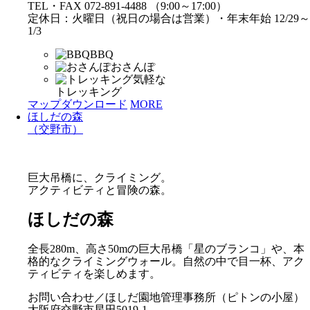
TEL・FAX 072-891-4488 （9:00～17:00）
定休日：火曜日（祝日の場合は営業）・年末年始 12/29～
1/3
BBQ
おさんぽ
気軽な
トレッキング
マップダウンロード
MORE
ほしだの森
（交野市）
巨大吊橋に、クライミング。
アクティビティと冒険の森。
ほしだの森
全長280m、高さ50mの巨大吊橋「星のブランコ」や、本
格的なクライミングウォール。自然の中で目一杯、アク
ティビティを楽しめます。
お問い合わせ／ほしだ園地管理事務所（ピトンの小屋）
大阪府交野市星田5019-1