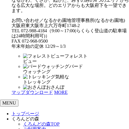
なるかわ、くさか、ぬかた、みずのみの4つのエリアから
なる広大な場所。どのエリアからも大阪府下を一望でき
ます。
お問い合わせ／なるかわ園地管理事務所(なるかわ園地)
大阪府東大阪市上六万寺町1748-2
TEL 072-988-4184（9:00～17:00(らくらく登山道の駐車場
は24時間利用可)）
FAX 072-968-9500
年末年始の定休 12/29～1/3
フォレスト
ビュー
バード
ウォッチング
気軽な
トレッキング
おさんぽ
マップダウンロード
MORE
MENU
トップページ
くろんどの森
くろんどの森TOP