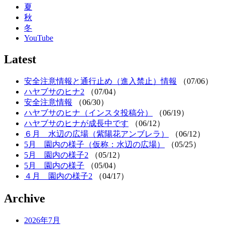
夏
秋
冬
YouTube
Latest
安全注意情報と通行止め（進入禁止）情報
（07/06）
ハヤブサのヒナ2
（07/04）
安全注意情報
（06/30）
ハヤブサのヒナ（インスタ投稿分）
（06/19）
ハヤブサのヒナが成長中です
（06/12）
６月 水辺の広場（紫陽花アンブレラ）
（06/12）
5月 園内の様子（仮称：水辺の広場）
（05/25）
5月 園内の様子2
（05/12）
5月 園内の様子
（05/04）
４月 園内の様子2
（04/17）
Archive
2026年7月