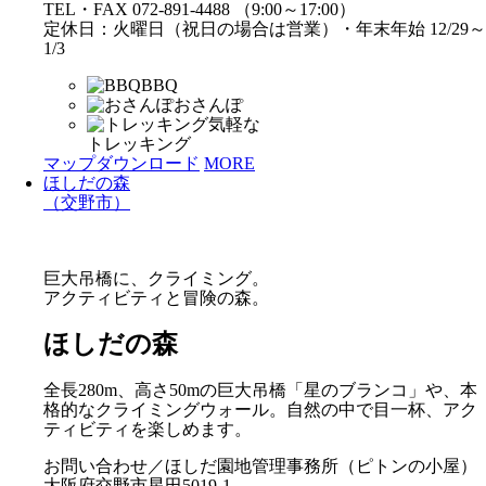
TEL・FAX 072-891-4488 （9:00～17:00）
定休日：火曜日（祝日の場合は営業）・年末年始 12/29～
1/3
BBQ
おさんぽ
気軽な
トレッキング
マップダウンロード
MORE
ほしだの森
（交野市）
巨大吊橋に、クライミング。
アクティビティと冒険の森。
ほしだの森
全長280m、高さ50mの巨大吊橋「星のブランコ」や、本
格的なクライミングウォール。自然の中で目一杯、アク
ティビティを楽しめます。
お問い合わせ／ほしだ園地管理事務所（ピトンの小屋）
大阪府交野市星田5019-1