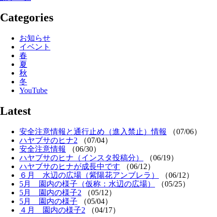
Categories
お知らせ
イベント
春
夏
秋
冬
YouTube
Latest
安全注意情報と通行止め（進入禁止）情報
（07/06）
ハヤブサのヒナ2
（07/04）
安全注意情報
（06/30）
ハヤブサのヒナ（インスタ投稿分）
（06/19）
ハヤブサのヒナが成長中です
（06/12）
６月 水辺の広場（紫陽花アンブレラ）
（06/12）
5月 園内の様子（仮称：水辺の広場）
（05/25）
5月 園内の様子2
（05/12）
5月 園内の様子
（05/04）
４月 園内の様子2
（04/17）