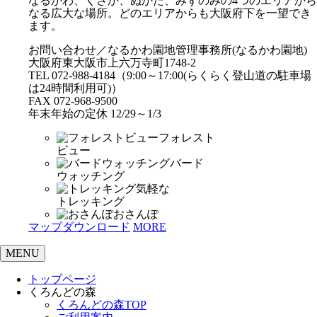
なるかわ、くさか、ぬかた、みずのみの4つのエリアから
なる広大な場所。どのエリアからも大阪府下を一望でき
ます。
お問い合わせ／なるかわ園地管理事務所(なるかわ園地)
大阪府東大阪市上六万寺町1748-2
TEL 072-988-4184（9:00～17:00(らくらく登山道の駐車場
は24時間利用可)）
FAX 072-968-9500
年末年始の定休 12/29～1/3
フォレスト
ビュー
バード
ウォッチング
気軽な
トレッキング
おさんぽ
マップダウンロード
MORE
MENU
トップページ
くろんどの森
くろんどの森TOP