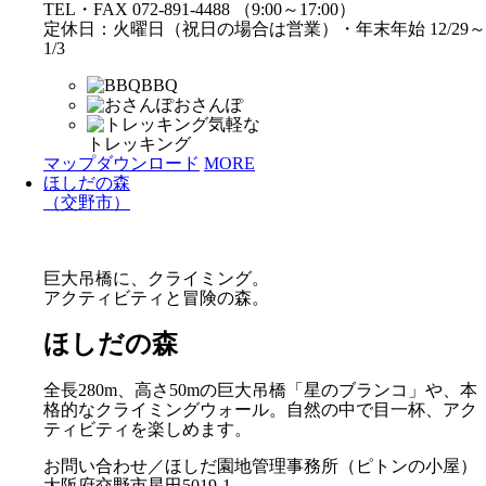
TEL・FAX 072-891-4488 （9:00～17:00）
定休日：火曜日（祝日の場合は営業）・年末年始 12/29～
1/3
BBQ
おさんぽ
気軽な
トレッキング
マップダウンロード
MORE
ほしだの森
（交野市）
巨大吊橋に、クライミング。
アクティビティと冒険の森。
ほしだの森
全長280m、高さ50mの巨大吊橋「星のブランコ」や、本
格的なクライミングウォール。自然の中で目一杯、アク
ティビティを楽しめます。
お問い合わせ／ほしだ園地管理事務所（ピトンの小屋）
大阪府交野市星田5019-1