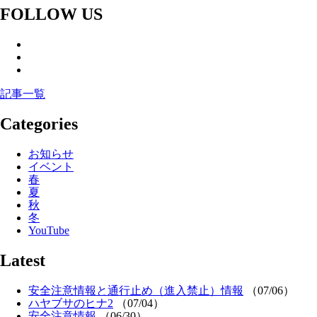
FOLLOW US
記事一覧
Categories
お知らせ
イベント
春
夏
秋
冬
YouTube
Latest
安全注意情報と通行止め（進入禁止）情報
（07/06）
ハヤブサのヒナ2
（07/04）
安全注意情報
（06/30）