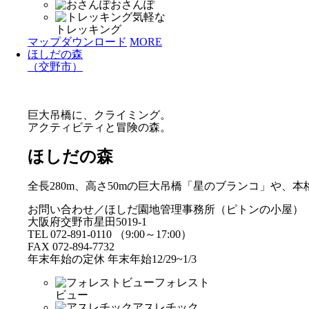
おさんぽ
気軽な
トレッキング
マップダウンロード
MORE
ほしだの森
（交野市）
巨大吊橋に、クライミング。
アクティビティと冒険の森。
ほしだの森
全長280m、高さ50mの巨大吊橋「星のブランコ」や
お問い合わせ／ほしだ園地管理事務所（ピトンの小屋）
大阪府交野市星田5019-1
TEL 072-891-0110 （9:00～17:00）
FAX 072-894-7732
年末年始の定休 年末年始12/29~1/3
フォレスト
ビュー
アスレチック