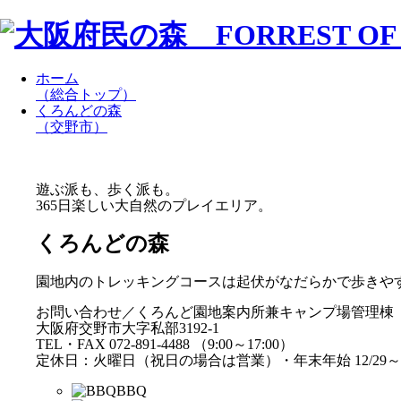
ホーム
（総合トップ）
くろんどの森
（交野市）
遊ぶ派も、歩く派も。
365日楽しい大自然のプレイエリア。
くろんどの森
園地内のトレッキングコースは起伏がなだらかで歩きや
お問い合わせ／くろんど園地案内所兼キャンプ場管理棟
大阪府交野市大字私部3192-1
TEL・FAX 072-891-4488 （9:00～17:00）
定休日：火曜日（祝日の場合は営業）・年末年始 12/29～1
BBQ