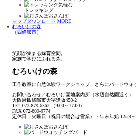
気軽な
トレッキング
おさんぽ
マップダウンロード
MORE
むろいけの森
（四條畷市）
笑顔が集まる緑育空間。
家族で学びにふれる森。
むろいけの森
工作教室に自然体験ワークショップ、さらにバードウォ
お問い合わせ／むろいけ園地案内所（水辺自然園近く）
大阪府四條畷市大字逢阪458-2
TEL 072-879-6362 （9:00～17:00）
FAX 072-800-6774
定休日：火曜日（祝日の場合は営業）・年末年始 12/29～1
おさんぽ
バード