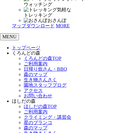
ウォッチング
気軽な
トレッキング
おさんぽ
マップダウンロード
MORE
MENU
トップページ
くろんどの森
くろんどの森TOP
ご利用案内
日帰り炊さん・BBQ
森のマップ
生き物さんさく
園地スタッフブログ
アクセス
お問い合わせ
ほしだの森
ほしだの森TOP
ご利用案内
クライミング・講習会
星のブランコ
森のマップ