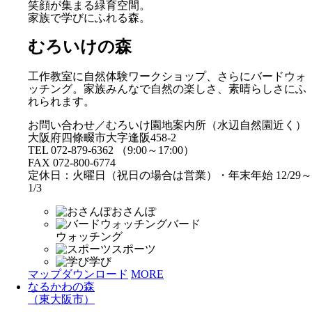
笑顔が集まる緑育空間。
家族で学びにふれる森。
むろいけの森
工作教室に自然体験ワークショップ、さらにバードウォ
ッチング。家族みんなで自然の楽しさ、素晴らしさにふ
れられます。
お問い合わせ／むろいけ園地案内所（水辺自然園近く）
大阪府四條畷市大字逢阪458-2
TEL 072-879-6362 （9:00～17:00）
FAX 072-800-6774
定休日：火曜日（祝日の場合は営業）・年末年始 12/29～
1/3
おさんぽ
バード
ウォッチング
スポーツ
学び
マップダウンロード
MORE
なるかわの森
（東大阪市）