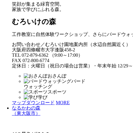
笑顔が集まる緑育空間。
家族で学びにふれる森。
むろいけの森
工作教室に自然体験ワークショップ、さらにバードウォ
お問い合わせ／むろいけ園地案内所（水辺自然園近く）
大阪府四條畷市大字逢阪458-2
TEL 072-879-6362 （9:00～17:00）
FAX 072-800-6774
定休日：火曜日（祝日の場合は営業）・年末年始 12/29～1
おさんぽ
バード
ウォッチング
スポーツ
学び
マップダウンロード
MORE
なるかわの森
（東大阪市）