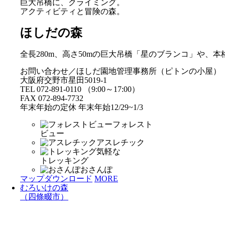
巨大吊橋に、クライミング。
アクティビティと冒険の森。
ほしだの森
全長280m、高さ50mの巨大吊橋「星のブランコ」や
お問い合わせ／ほしだ園地管理事務所（ピトンの小屋）
大阪府交野市星田5019-1
TEL 072-891-0110 （9:00～17:00）
FAX 072-894-7732
年末年始の定休 年末年始12/29~1/3
フォレスト
ビュー
アスレチック
気軽な
トレッキング
おさんぽ
マップダウンロード
MORE
むろいけの森
（四條畷市）