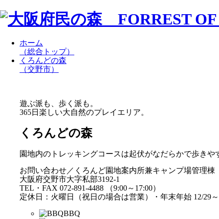
ホーム
（総合トップ）
くろんどの森
（交野市）
遊ぶ派も、歩く派も。
365日楽しい大自然のプレイエリア。
くろんどの森
園地内のトレッキングコースは起伏がなだらかで歩きや
お問い合わせ／くろんど園地案内所兼キャンプ場管理棟
大阪府交野市大字私部3192-1
TEL・FAX 072-891-4488 （9:00～17:00）
定休日：火曜日（祝日の場合は営業）・年末年始 12/29～1
BBQ