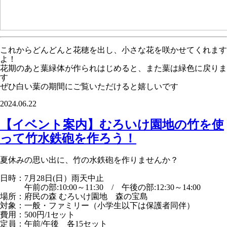
これからどんどんと花穂を出し、小さな花を咲かせてくれます
よ！
花期のあと葉緑体が作られはじめると、また葉は緑色に戻りま
す
ぜひ白い葉の期間にご覧いただけると嬉しいです
2024.06.22
【イベント案内】むろいけ園地の竹を使
って竹水鉄砲を作ろう！
夏休みの思い出に、竹の水鉄砲を作りませんか？
日時：7月28日(日）雨天中止
午前の部:10:00～11:30 / 午後の部:12:30～14:00
場所：府民の森 むろいけ園地 森の宝島
対象：一般・ファミリー（小学生以下は保護者同伴）
費用：500円/1セット
定員：午前/午後 各15セット