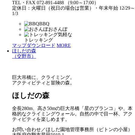
TEL・FAX 072-891-4488 （9:00～17:00）
定休日：火曜日（祝日の場合は営業）・年末年始 12/29～
1/3
BBQ
おさんぽ
気軽な
トレッキング
マップダウンロード
MORE
ほしだの森
（交野市）
巨大吊橋に、クライミング。
アクティビティと冒険の森。
ほしだの森
全長280m、高さ50mの巨大吊橋「星のブランコ」や、本
格的なクライミングウォール。自然の中で目一杯、アク
ティビティを楽しめます。
お問い合わせ／ほしだ園地管理事務所（ピトンの小屋）
大阪府交野市星田5019-1