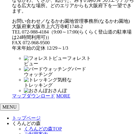
なるかわ、くさか、ぬかた、みずのみの4つのエリアから
なる広大な場所。どのエリアからも大阪府下を一望でき
ます。
お問い合わせ／なるかわ園地管理事務所(なるかわ園地)
大阪府東大阪市上六万寺町1748-2
TEL 072-988-4184（9:00～17:00(らくらく登山道の駐車場
は24時間利用可)）
FAX 072-968-9500
年末年始の定休 12/29～1/3
フォレスト
ビュー
バード
ウォッチング
気軽な
トレッキング
おさんぽ
マップダウンロード
MORE
MENU
トップページ
くろんどの森
くろんどの森TOP