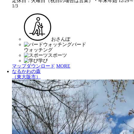
定休日：火曜日（祝日の場合は営業）・年末年始 12/29～
1/3
おさんぽ
バード
ウォッチング
スポーツ
学び
マップダウンロード
MORE
なるかわの森
（東大阪市）